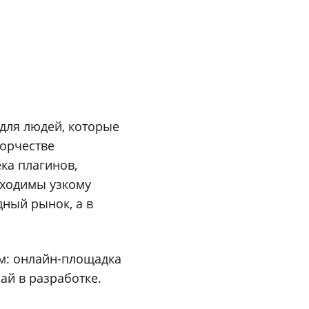
для людей, которые
ворчестве
ека плагинов,
бходимы узкому
дный рынок, а в
м: онлайн-площадка
ай в разработке.