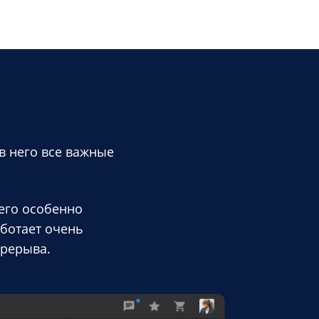
в него все важные
 его особенно
аботает очень
ерерыва.