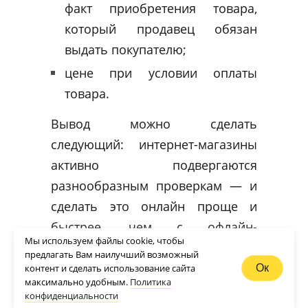
факт приобретения товара,
который продавец обязан
выдать покупателю;
цене при условии оплаты
товара.
Вывод можно сделать
следующий: интернет-магазины
активно подвергаются
разнообразным проверкам — и
сделать это онлайн проще и
быстрее, чем с офлайн-
Мы используем файлы cookie, чтобы
компаниями. Учиться же на
предлагать Вам наилучший возможный
чужих ошибках дешевле и
контент и сделать использование сайта
Ок
максимально удобным.
Политика
продуктивнее для любого
конфиденциальности