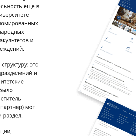
ельность еще в
иверситете
пломированных
народных
акультетов и
еждений.
структуру: это
дразделений и
итетские
 было
сетитель
 партнер) мог
 раздел.
ции,