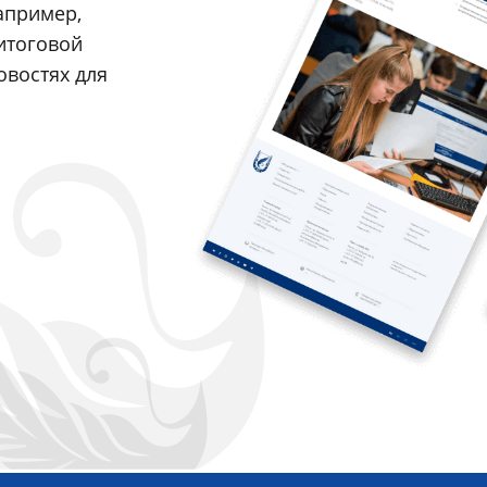
апример,
итоговой
овостях для